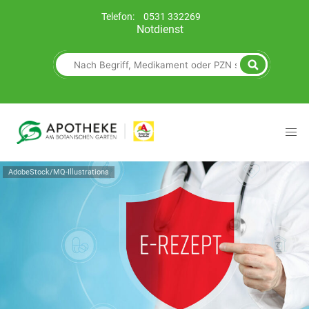
Telefon:
0531 332269
Notdienst
AdobeStock/MQ-Illustrations