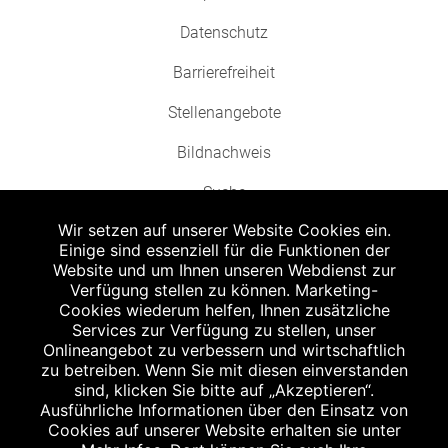
Datenschutz
Barrierefreiheit
Stellenangebote
Bildnachweis
Suche
Wir setzen auf unserer Website Cookies ein.
Einige sind essenziell für die Funktionen der
Website und um Ihnen unseren Webdienst zur
Verfügung stellen zu können. Marketing-
Cookies wiederum helfen, Ihnen zusätzliche
Abgabe in haushaltsüblichen Mengen, solange der Vorrat reicht. Für Druck-
und Satzfehler keine Haftung.
Services zur Verfügung zu stellen, unser
1
Onlineangebot zu verbessern und wirtschaftlich
Zu Risiken und Nebenwirkungen lesen Sie die Packungsbeilage und fragen
Sie Ihren Arzt oder Apotheker.
zu betreiben. Wenn Sie mit diesen einverstanden
2
sind, klicken Sie bitte auf „Akzeptieren“.
Angabe nach der deutschen Arzneimitteltaxe Apothekenerstattungspreis
(AEP). Der AEP ist keine unverbindliche Preisempfehlung der Hersteller. Der
Ausführliche Informationen über den Einsatz von
AEP ist ein von den Apotheken in Ansatz gebrachter Preis für rezeptfreie
Cookies auf unserer Website erhalten sie unter
Arzneimittel. Er entspricht in der Höhe dem für Apotheken verbindlichen