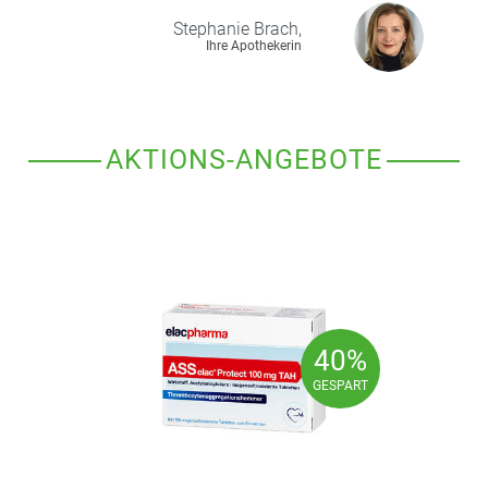
Stephanie
Brach,
Ihre Apothekerin
AKTIONS-ANGEBOTE
40%
40%
GESPART
GESPART