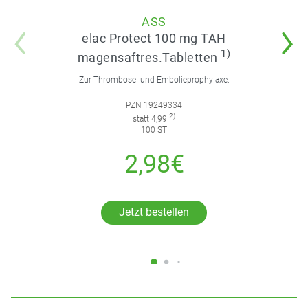
ASS
elac Protect 100 mg TAH
1)
magensaftres.Tabletten
Zur Thrombose- und Embolieprophylaxe.
PZN 19249334
2)
statt 4,99
100 ST
2,98€
Jetzt bestellen