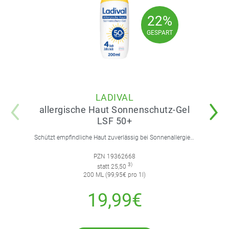
22%
22%
GESPART
GESPART
LADIVAL
allergische Haut Sonnenschutz-Gel
LSF 50+
Schützt empfindliche Haut zuverlässig bei Sonnenallergie und Mallorca-Akne. Mit 4-fach Zellschutz und einer leichten, nicht fettenden Gel-Formel.
PZN 19362668
3)
statt 25,50
200 ML (99,95€ pro 1l)
19,99€