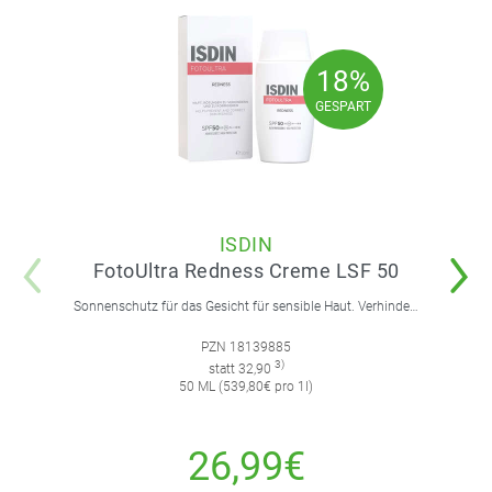
18%
18%
GESPART
GESPART
ISDIN
FotoUltra Redness Creme LSF 50
Sonnenschutz für das Gesicht für sensible Haut. Verhindert und korrigiert Hautrötungen.
PZN 18139885
3)
statt 32,90
50 ML (539,80€ pro 1l)
26,99€