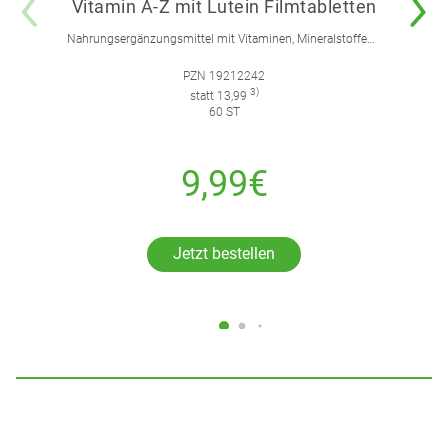
Vitamin A-Z mit Lutein Filmtabletten
Nahrungsergänzungsmittel mit Vitaminen, Mineralstoffen, Spurenelementen und Lutein.
PZN 19212242
3)
statt 13,99
60 ST
9,99€
Jetzt bestellen