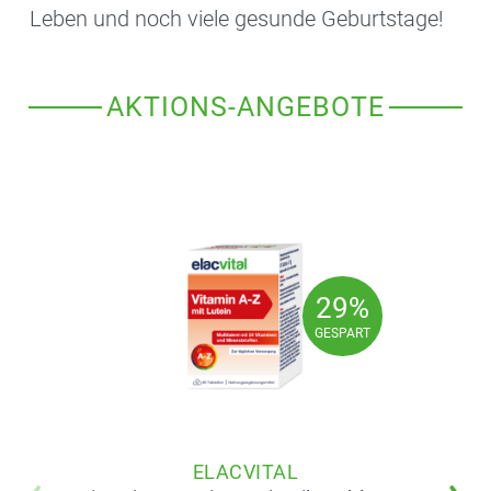
Leben und noch viele gesunde Geburtstage!
AKTIONS-ANGEBOTE
29%
29%
GESPART
GESPART
ELACVITAL