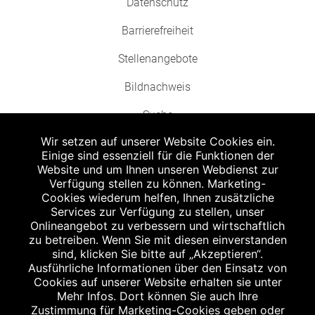
Datenschutz
Barrierefreiheit
Stellenangebote
Bildnachweis
Suche
Wir setzen auf unserer Website Cookies ein.
Einige sind essenziell für die Funktionen der
Website und um Ihnen unseren Webdienst zur
Verfügung stellen zu können. Marketing-
Cookies wiederum helfen, Ihnen zusätzliche
Abgabe in haushaltsüblichen Mengen, solange der Vorrat reicht. Für Druck-
und Satzfehler keine Haftung.
Services zur Verfügung zu stellen, unser
1
Onlineangebot zu verbessern und wirtschaftlich
Zu Risiken und Nebenwirkungen lesen Sie die Packungsbeilage und fragen
Sie Ihren Arzt oder Apotheker.
zu betreiben. Wenn Sie mit diesen einverstanden
2
sind, klicken Sie bitte auf „Akzeptieren“.
Angabe nach der deutschen Arzneimitteltaxe Apothekenerstattungspreis
(AEP). Der AEP ist keine unverbindliche Preisempfehlung der Hersteller. Der
Ausführliche Informationen über den Einsatz von
AEP ist ein von den Apotheken in Ansatz gebrachter Preis für rezeptfreie
Cookies auf unserer Website erhalten sie unter
Arzneimittel. Er entspricht in der Höhe dem für Apotheken verbindlichen
Mehr Infos. Dort können Sie auch Ihre
Abgabepreis, zu dem eine Apotheke in bestimmten Fällen (z.B. bei Kindern
Zustimmung für Marketing-Cookies geben oder
unter 12 Jahren) das Produkt mit der gesetzlichen Krankenversicherung