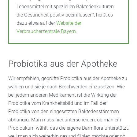
Kimchi isst, der erlebt ordentliche Aktivitäten im
Lebensmittel mit speziellen Bakterienkulturen
Magen und Darm“
,
rät der Berliner Koch Thore
die Gesundheit positiv beeinflussen“, heißt es
Hildebrandt mit dem Essen dieser Lebensmittel
dazu etwa auf der
Website der
anfangs nicht zu übertreiben, „da finden enorme
Verbraucherzentrale Bayern
.
Verdrängungsprozesse statt. Die guten Bakterien
kämpfen mit den nicht so guten Darmbakterien.“Das
Umstellen von Ernährungsgewohnheiten mit neuen
Nahrungsmitteln sollte immer langsam und in kleinen
Probiotika aus der Apotheke
Schritten erfolgen.
Wir empfehlen, geprüfte Probiotika aus der Apotheke zu
Der Prozess der Fermentation (abgeleitet vom
wählen und sie je nach Beschwerden einzusetzen. Wie
Lateinischen „fermentum” – Gärung) ist nichts Neues.
bei jedem anderen Medikament ist die Wirkung der
Schon vor 3,4 Millionen Jahren soll „fermentierter
Probiotika vom Krankheitsbild und im Fall der
Mageninhalt von erlegten Tieren“ auf dem Speiseplan
Probiotika von den eingesetzten Bakterienstämmen
der Steinzeitmenschen gestanden sein.
abhängig. Man muss hier unterscheiden, ob man ein
Meist diente der Prozess der Fermentation dazu, die
Probiotikum wählt, das die eigene Darmflora unterstützt,
sommerliche Ernte für den Winter haltbar zu machen.
weil man sich weiterhin gesund fühlen möchte oder ob