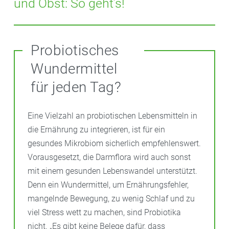
und Obst: So geht’s!
In der Kindheit zählte Sauerkraut nicht gerade zur
Leibspeise. Heute liegt es als fermentiertes
Probiotisches
Lebensmittel genauso im Trend wie Kimchi (scharf
Wundermittel
eingelegter Chinakohl aus Korea), Kefir und
Kombucha. Auch Bier und Wein, Brot, Oliven,
für jeden Tag?
Schokolade, Kaffee und viele Käsesorten werden
fermentiert. Bei diesem Prozess verwandeln
Eine Vielzahl an probiotischen Lebensmitteln in
Mikroorganismen wie Bakterien und Pilze die in
die Ernährung zu integrieren, ist für ein
Lebensmitteln enthaltenen Zucker und Stärke zu
gesundes Mikrobiom sicherlich empfehlenswert.
Säure. Das konserviert einerseits die Nahrung.
Vorausgesetzt, die Darmflora wird auch sonst
mit einem gesunden Lebenswandel unterstützt.
Andererseits ist es gut für die Darmgesundheit. Umso
Denn ein Wundermittel, um Ernährungsfehler,
vielfältiger man von den fermentierten Lebensmitteln
mangelnde Bewegung, zu wenig Schlaf und zu
zu sich nimmt, desto besser für die Darmflora. Das
viel Stress wett zu machen, sind Probiotika
muss nicht immer mehr sein:
„
Wer ein halbes Glas
nicht. „Es gibt keine Belege dafür, dass