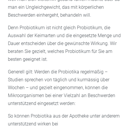
Auch heute lohnt es sich, Kefir, Joghurt und
man ein Ungleichgewicht, das mit körperlichen
Sauerkraut selbst herzustellen. Denn „das klassische
Beschwerden einhergeht, behandeln will.
Sauerkraut, das eingeschweißt in Dosen abgefüllt ist,
Denn Probiotikum ist nicht gleich Probiotikum, die
hat keinen gesundheitlichen Vorteil“, weiß
Auswahl der Keimarten und die eingesetzte Menge und
Hildebrandt, der Fermentier-Kurse abhält. Mit seinen
Dauer entscheiden über die gewünschte Wirkung. Wir
Tipps ist das Fermentieren von Obst und Gemüse
beraten Sie gezielt, welches Probiotikum für Sie am
zuhause kinderleicht:
besten geeignet ist.
– Jedes Obst und Gemüse, das roh essbar ist, kann
Generell gilt: Werden die Probiotika regelmäßig –
fermentiert werden.
Studien sprechen von täglich und kurmässig über
Wochen – und gezielt eingenommen, können die
– Am besten eignen sich Bio-Lebensmittel, denn diese
Mikroorganismen bei einer Vielzahl an Beschwerden
enthalten keine Pestizide. „Also muss es im
unterstützend eingesetzt werden:
Rohzustand nicht heiß abgewaschen, geschält oder
So können Probiotika aus der Apotheke unter anderem
gebürstet werden“, so der Experte, „damit bleiben die
unterstützend wirken bei
Bakterien und Hefen auf dem Lebensmittel erhalten,