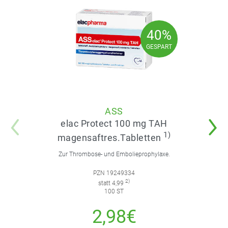
40%
40%
GESPART
GESPART
ASS
elac Protect 100 mg TAH
1)
magensaftres.Tabletten
Zur Thrombose- und Embolieprophylaxe.
PZN 19249334
2)
statt 4,99
100 ST
2,98€