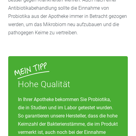
zuschrauben. Dann herrscht Leben im Glas, und es
Antibiotikabehandlung sollte die Einnahme von
kann Übersprudeln“, rät er. Deshalb sollte man auch
Probiotika aus der Apotheke immer in Betracht gezogen
etwas unterstellen.
werden, um das Mikrobiom neu aufzubauen und die
pathogegen Keime zu vertreiben.
– Zwei bis vier Tage kann es je nach Temperaturlage
dauern, bis die neuen Bakterien freigesetzt sind. Erst
dann sollte man den Deckel fest zuschrauben und
kühl lagern.
-Grundsätzlich gilt: Je länger man das Fermentierte
Hohe Qualität
stehen lässt, desto weicher und saurer werden
Gemüse oder Obst.
In Ihrer Apotheke bekommen Sie Probiotika,
die in Studien und im Labor getestet wurden.
So garantieren unsere Hersteller, dass die hohe
Keimzahl der Bakterienstämme, die im Produkt
vermerkt ist, auch noch bei der Einnahme