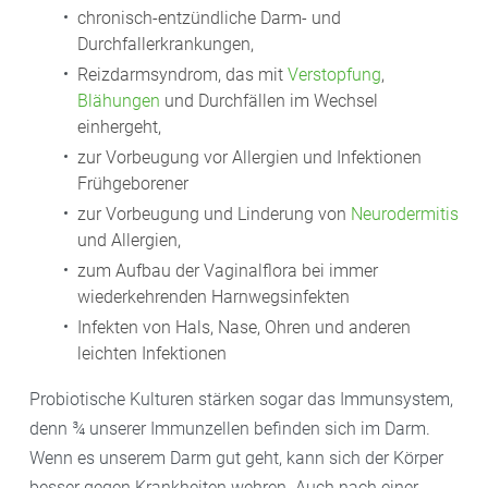
die wir brauchen, um die Gärung zu starten.“
chronisch-entzündliche Darm- und
Durchfallerkrankungen,
– Gurkengläser und Deckel mit kochendem Wasser
Reizdarmsyndrom, das mit
Verstopfung
,
ausspülen, damit Keime abgetötet werden.
Blähungen
und Durchfällen im Wechsel
einhergeht,
– Das Obst und Gemüse mit Gewürzen
zur Vorbeugung vor Allergien und Infektionen
Frühgeborener
geschmacklich verfeinern und in die Gurkengläser
zur Vorbeugung und Linderung von
Neurodermitis
geben.
und Allergien,
zum Aufbau der Vaginalflora bei immer
– Dann mit etwa 1 – 2 Prozent Salz auf das
wiederkehrenden Harnwegsinfekten
Gesamtgewicht würzen oder das Gemüse mit einer
Infekten von Hals, Nase, Ohren und anderen
Wasserlauge aufgießen. „Dabei sollte oben nichts
leichten Infektionen
rausschauen. Durch den Kontakt mit der Luft könnte
sich nämlich Schimmel bilden“, weiß Hildebrand.
Probiotische Kulturen stärken sogar das Immunsystem,
denn ¾ unserer Immunzellen befinden sich im Darm.
– Achtung: „Wenn die Milchsäurebakterien aktiv sind,
Wenn es unserem Darm gut geht, kann sich der Körper
blubbert und rülpst es, den Deckel noch nicht fest
besser gegen Krankheiten wehren. Auch nach einer