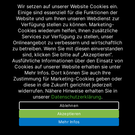
Wir setzen auf unserer Website Cookies ein.
Impressum
Einige sind essenziell für die Funktionen der
Website und um Ihnen unseren Webdienst zur
Datenschutz
Verfügung stellen zu können. Marketing-
Cookies wiederum helfen, Ihnen zusätzliche
Barrierefreiheit
Services zur Verfügung zu stellen, unser
Onlineangebot zu verbessern und wirtschaftlich
Stellenangebote
zu betreiben. Wenn Sie mit diesen einverstanden
sind, klicken Sie bitte auf „Akzeptieren“.
Bildnachweis
Ausführliche Informationen über den Einsatz von
Cookies auf unserer Website erhalten sie unter
Suche
Mehr Infos. Dort können Sie auch Ihre
Zustimmung für Marketing-Cookies geben oder
diese in die Zukunft gerichtet jederzeit
widerrufen. Nähere Hinweise erhalten Sie in
unserer
Datenschutzerklärung
.
Abgabe in haushaltsüblichen Mengen, solange der Vorrat reicht. Für Druck-
Ablehnen
und Satzfehler keine Haftung.
Akzeptieren
1
Zu Risiken und Nebenwirkungen lesen Sie die Packungsbeilage und fragen
Sie Ihren Arzt oder Apotheker.
Mehr Infos
2
Angabe nach der deutschen Arzneimitteltaxe Apothekenerstattungspreis
(AEP). Der AEP ist keine unverbindliche Preisempfehlung der Hersteller. Der