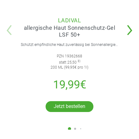
LADIVAL
allergische Haut Sonnenschutz-Gel
LSF 50+
Schützt empfindliche Haut zuverlässig bei Sonnenallergie und Mallorca-Akne. Mit 4-fach Zellschutz und einer leichten, nicht fettenden Gel-Formel.
PZN 19362668
3)
statt 25,50
200 ML (99,95€ pro 1l)
19,99€
Jetzt bestellen