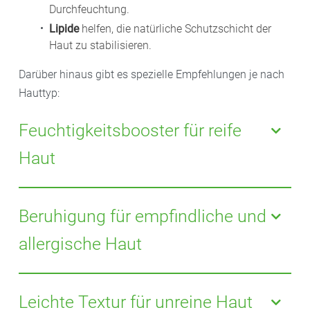
Durchfeuchtung.
Lipide
helfen, die natürliche Schutzschicht der
Haut zu stabilisieren.
Darüber hinaus gibt es spezielle Empfehlungen je nach
Hauttyp:
Feuchtigkeitsbooster für reife
Haut
Bei
reifer Haut
oder wenn zusätzlich eine Anti-Aging-
Wirkung gewünscht ist, eignen sich Produkte mit
Beruhigung für empfindliche und
Wirkstoffen wie
Retinol
, Coenzym Q10 oder
allergische Haut
Algenextrakten. Sie unterstützen die Zellerneuerung,
fördern die Kollagenbildung und tragen dazu bei, die
Wer zu Hautreizungen oder Allergien neigt, sollte
Hautstruktur zu festigen. Feine Linien können dadurch
Cremes ohne Alkohol und Duftstoffe
bevorzugen. In
Leichte Textur für unreine Haut
gemildert werden. Retinol sollte jedoch schrittweise