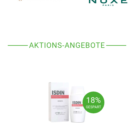
AKTIONS-ANGEBOTE
18%
18%
GESPART
GESPART