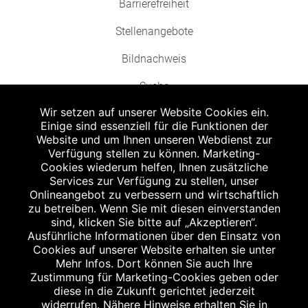
Barrierefreiheit
Stellenangebote
Bildnachweis
Suche
Wir setzen auf unserer Website Cookies ein.
Einige sind essenziell für die Funktionen der
Website und um Ihnen unseren Webdienst zur
Verfügung stellen zu können. Marketing-
Cookies wiederum helfen, Ihnen zusätzliche
Abgabe in haushaltsüblichen Mengen, solange der Vorrat reicht. Für Druck-
und Satzfehler keine Haftung.
Services zur Verfügung zu stellen, unser
1
Onlineangebot zu verbessern und wirtschaftlich
Zu Risiken und Nebenwirkungen lesen Sie die Packungsbeilage und fragen
Sie Ihren Arzt oder Apotheker.
zu betreiben. Wenn Sie mit diesen einverstanden
2
sind, klicken Sie bitte auf „Akzeptieren“.
Angabe nach der deutschen Arzneimitteltaxe Apothekenerstattungspreis
(AEP). Der AEP ist keine unverbindliche Preisempfehlung der Hersteller. Der
Ausführliche Informationen über den Einsatz von
AEP ist ein von den Apotheken in Ansatz gebrachter Preis für rezeptfreie
Cookies auf unserer Website erhalten sie unter
Arzneimittel. Er entspricht in der Höhe dem für Apotheken verbindlichen
Mehr Infos. Dort können Sie auch Ihre
Abgabepreis, zu dem eine Apotheke in bestimmten Fällen (z.B. bei Kindern
Zustimmung für Marketing-Cookies geben oder
unter 12 Jahren) das Produkt mit der gesetzlichen Krankenversicherung
abrechnet. Der AEP ist der allgemeine Erstattungspreis im Falle einer
diese in die Zukunft gerichtet jederzeit
Kostenübernahme durch die gesetzlichen Krankenkassen, vor Abzug eines
widerrufen. Nähere Hinweise erhalten Sie in