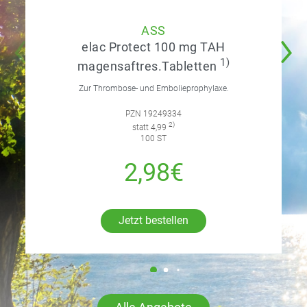
ASS
elac Protect 100 mg TAH
1)
magensaftres.Tabletten
Zur Thrombose- und Embolieprophylaxe.
PZN 19249334
2)
statt 4,99
100 ST
2,98€
Jetzt bestellen