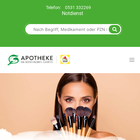
Telefon:
0531 332269
Notdienst