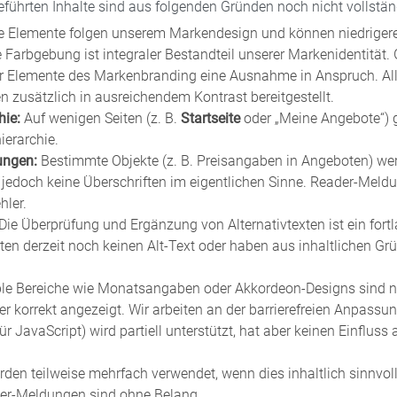
ührten Inhalte sind aus folgenden Gründen noch nicht vollständi
e Elemente folgen unserem Markendesign und können niedrigere
e Farbgebung ist integraler Bestandteil unserer Markenidentität
 Elemente des Markenbranding eine Ausnahme in Anspruch. All
 zusätzlich in ausreichendem Kontrast bereitgestellt.
hie:
Auf wenigen Seiten (z. B.
Startseite
oder „Meine Angebote“) 
ierarchie.
ungen:
Bestimmte Objekte (z. B. Preisangaben in Angeboten) we
 jedoch keine Überschriften im eigentlichen Sinne. Reader-Meld
hler.
Die Überprüfung und Ergänzung von Alternativtexten ist ein fort
ten derzeit noch keinen Alt-Text oder haben aus inhaltlichen Gr
ble Bereiche wie Monatsangaben oder Akkordeon-Designs sind n
r korrekt angezeigt. Wir arbeiten an der barrierefreien Anpassun
ür JavaScript) wird partiell unterstützt, hat aber keinen Einfluss
den teilweise mehrfach verwendet, wenn dies inhaltlich sinnvoll
er-Meldungen sind ohne Belang.