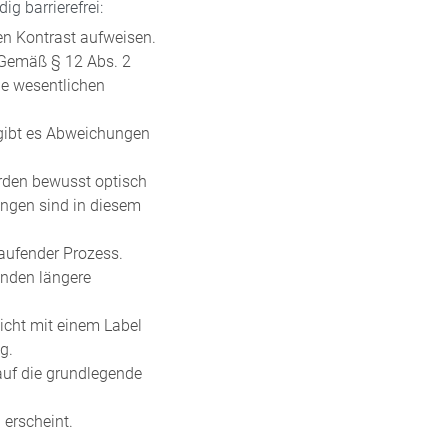
g barrierefrei:
n Kontrast aufweisen.
. Gemäß § 12 Abs. 2
e wesentlichen
gibt es Abweichungen
rden bewusst optisch
ungen sind in diesem
laufender Prozess.
ünden längere
icht mit einem Label
g.
 auf die grundlegende
 erscheint.