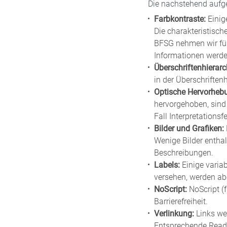
Die nachstehend aufgef
Farbkontraste:
Einig
Die charakteristisch
BFSG nehmen wir für
Informationen werden
Überschriftenhierarc
in der Überschriftenh
Optische Hervorheb
hervorgehoben, sind
Fall Interpretationsfe
Bilder und Grafiken:
Wenige Bilder enthal
Beschreibungen.
Labels:
Einige varia
versehen, werden abe
NoScript:
NoScript (f
Barrierefreiheit.
Verlinkung:
Links wer
Entsprechende Read