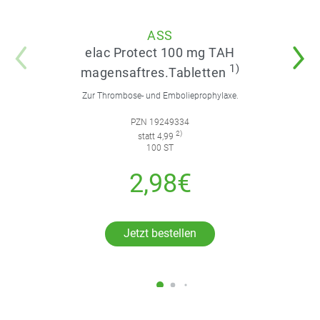
ASS
elac Protect 100 mg TAH
1)
magensaftres.Tabletten
Zur Thrombose- und Embolieprophylaxe.
PZN 19249334
2)
statt 4,99
100 ST
2,98€
Jetzt bestellen