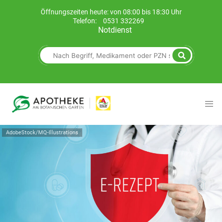
Öffnungszeiten heute: von 08:00 bis 18:30 Uhr
Telefon:
0531 332269
Notdienst
AdobeStock/MQ-Illustrations