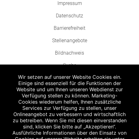
Impressum
Datenschutz
Barrierefreiheit
Stellenangebote
Bildnachweis
Suche
Wir setzen auf unserer Website Cookies ein.
Einige sind essenziell für die Funktionen der
Website und um Ihnen unseren Webdienst zur
Verfügung stellen zu können. Marketing-
Cookies wiederum helfen, Ihnen zusätzliche
Abgabe in haushaltsüblichen Mengen, solange der Vorrat reicht. Für Druck-
und Satzfehler keine Haftung.
Services zur Verfügung zu stellen, unser
1
Onlineangebot zu verbessern und wirtschaftlich
Zu Risiken und Nebenwirkungen lesen Sie die Packungsbeilage und fragen
Sie Ihren Arzt oder Apotheker.
zu betreiben. Wenn Sie mit diesen einverstanden
2
sind, klicken Sie bitte auf „Akzeptieren“.
Angabe nach der deutschen Arzneimitteltaxe Apothekenerstattungspreis
(AEP). Der AEP ist keine unverbindliche Preisempfehlung der Hersteller. Der
Ausführliche Informationen über den Einsatz von
AEP ist ein von den Apotheken in Ansatz gebrachter Preis für rezeptfreie