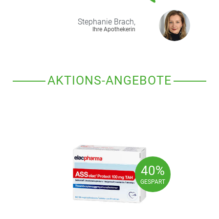
Stephanie
Brach,
Ihre Apothekerin
AKTIONS-ANGEBOTE
40%
40%
GESPART
GESPART