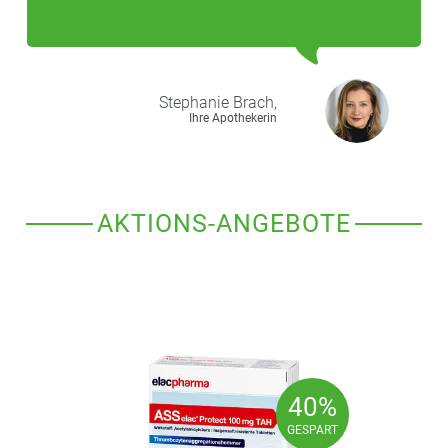
Stephanie
Brach,
Ihre Apothekerin
AKTIONS-ANGEBOTE
40%
40%
GESPART
GESPART