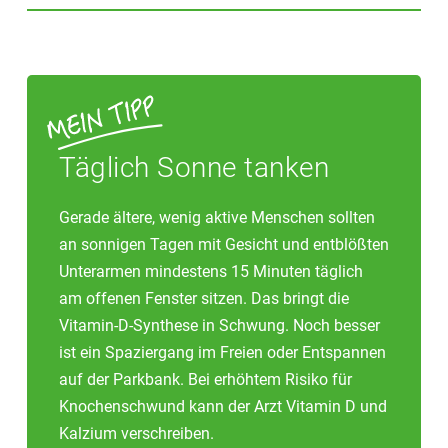
sind bei Schluckbeschwerden von Vorteil.
geht beim Arzt und bei uns in Ihrer Apotheke.
nicht im Freien aufhalten oder Personen mit dunkler
Dass Vitamin D nicht nur für Muskeln und starke
Hautfarbe gehören zu dieser Risikogruppe. Bei
Knochen wichtig ist, zeigen Studien, die auf einen
kranken und pflegebedürftigen älteren Menschen, die
möglichen Zusammenhang zwischen einem Vitamin-
in ihrer Mobilität eingeschränkt sind, kommt es
D-Mangel und dem Risiko für Herz-Kreislauf-Leiden
häufiger zu einem Mangel an Vitamin D.
oder Typ-1-Diabetes hindeuten. Zudem scheint
Vitamin D auch einen positiven Einfluss auf die
Täglich Sonne tanken
Psyche und das Immunsystem zu haben. Sogar
verschiedene Krebsarten werden inzwischen mit
Gerade ältere, wenig aktive Menschen sollten
einem Vitamin-D-Mangel in Verbindung gebracht.
an sonnigen Tagen mit Gesicht und entblößten
Unterarmen mindestens 15 Minuten täglich
am offenen Fenster sitzen. Das bringt die
Vitamin-D-Synthese in Schwung. Noch besser
ist ein Spaziergang im Freien oder Entspannen
auf der Parkbank. Bei erhöhtem Risiko für
Knochenschwund kann der Arzt Vitamin D und
Kalzium verschreiben.