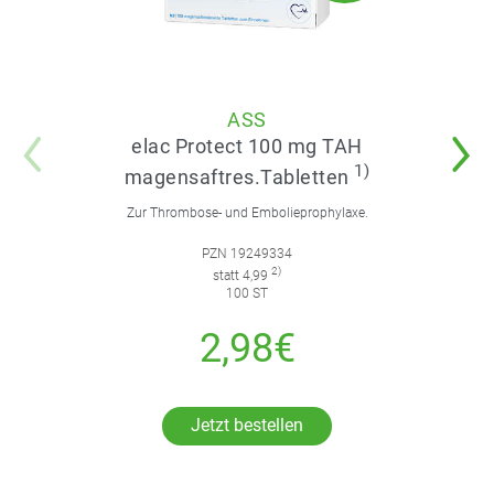
ASS
elac Protect 100 mg TAH
1)
magensaftres.Tabletten
Zur Thrombose- und Embolieprophylaxe.
PZN 19249334
2)
statt 4,99
100 ST
2,98€
Jetzt bestellen