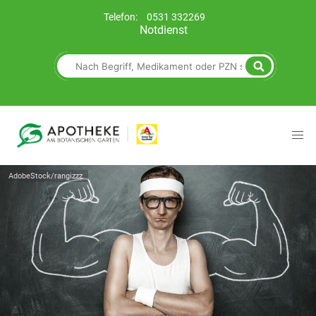
Telefon:
0531 332269
Notdienst
AdobeStock/rangizzz