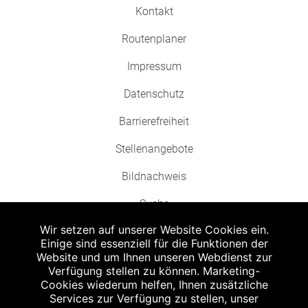
Kontakt
Routenplaner
Impressum
Datenschutz
Barrierefreiheit
Stellenangebote
Bildnachweis
Suche
Wir setzen auf unserer Website Cookies ein.
Einige sind essenziell für die Funktionen der
Website und um Ihnen unseren Webdienst zur
Verfügung stellen zu können. Marketing-
Cookies wiederum helfen, Ihnen zusätzliche
Abgabe in haushaltsüblichen Mengen, solange der Vorrat reicht. Für Druck-
und Satzfehler keine Haftung.
Services zur Verfügung zu stellen, unser