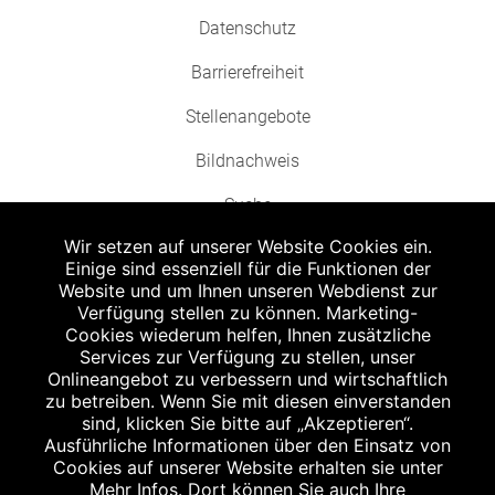
Datenschutz
Barrierefreiheit
Stellenangebote
Bildnachweis
Suche
Wir setzen auf unserer Website Cookies ein.
Einige sind essenziell für die Funktionen der
Website und um Ihnen unseren Webdienst zur
Verfügung stellen zu können. Marketing-
Cookies wiederum helfen, Ihnen zusätzliche
Abgabe in haushaltsüblichen Mengen, solange der Vorrat reicht. Für Druck-
und Satzfehler keine Haftung.
Services zur Verfügung zu stellen, unser
1
Onlineangebot zu verbessern und wirtschaftlich
Zu Risiken und Nebenwirkungen lesen Sie die Packungsbeilage und fragen
Sie Ihren Arzt oder Apotheker.
zu betreiben. Wenn Sie mit diesen einverstanden
2
sind, klicken Sie bitte auf „Akzeptieren“.
Angabe nach der deutschen Arzneimitteltaxe Apothekenerstattungspreis
(AEP). Der AEP ist keine unverbindliche Preisempfehlung der Hersteller. Der
Ausführliche Informationen über den Einsatz von
AEP ist ein von den Apotheken in Ansatz gebrachter Preis für rezeptfreie
Cookies auf unserer Website erhalten sie unter
Arzneimittel. Er entspricht in der Höhe dem für Apotheken verbindlichen
Mehr Infos. Dort können Sie auch Ihre
Abgabepreis, zu dem eine Apotheke in bestimmten Fällen (z.B. bei Kindern