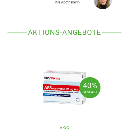
Ihre Apothekerin
AKTIONS-ANGEBOTE
40%
40%
GESPART
GESPART
ASS