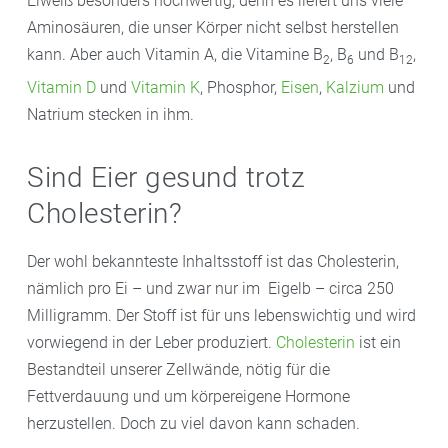
Eiweiß besonders hochwertig, denn es liefert uns viele
Aminosäuren, die unser Körper nicht selbst herstellen
kann. Aber auch Vitamin A, die Vitamine B
, B
und B
,
2
6
12
Vitamin D
und
Vitamin K
, Phosphor,
Eisen
,
Kalzium
und
Natrium stecken in ihm.
Sind Eier gesund trotz
Cholesterin?
Der wohl bekannteste Inhaltsstoff ist das Cholesterin,
nämlich pro Ei – und zwar nur im Eigelb – circa 250
Milligramm. Der Stoff ist für uns lebenswichtig und wird
vorwiegend in der Leber produziert.
Cholesterin
ist ein
Bestandteil unserer Zellwände, nötig für die
Fettverdauung und um körpereigene Hormone
herzustellen. Doch zu viel davon kann schaden.