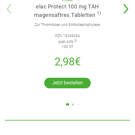
elac Protect 100 mg TAH
1)
magensaftres.Tabletten
Zur Thrombose- und Embolieprophylaxe.
PZN 19249334
2)
statt 4,99
100 ST
2,98€
Jetzt bestellen