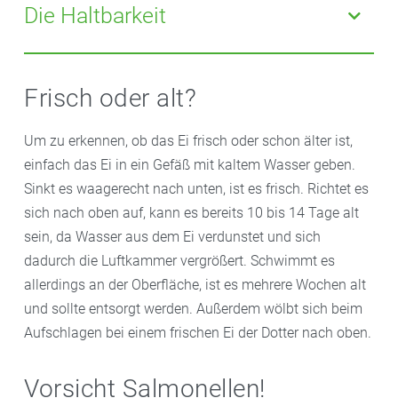
für ein deutsches Ei aus den folgenden Buchstaben
Die Haltbarkeit
zusammen: Von 01 für Schleswig-Holstein bis 16 für
Thüringen. Die dritte bis sechste Stelle der
Generell gilt: Das Mindesthaltbarkeitsdatum von 28
Zahlenreihe steht für den Betrieb und die siebte Stelle
Tagen sollte nicht überschritten werden. Bewahren Sie
Frisch oder alt?
für den jeweiligen Stall.
die Eier immer im Kühlschrank auf und essen Sie sie
nicht mehr, wenn sie muffig riechen oder die Schale
Um zu erkennen, ob das Ei frisch oder schon älter ist,
Bemalte Eier aus dem Supermarkt haben übrigens
beschädigt ist.
einfach das Ei in ein Gefäß mit kaltem Wasser geben.
keinen Code, da der spezielle Lack die Schale
Sinkt es waagerecht nach unten, ist es frisch. Richtet es
versiegelt. Wenn sie muffig riechen oder die Schale
sich nach oben auf, kann es bereits 10 bis 14 Tage alt
einen Knacks hat, sollten sie entsorgt werden. Wer auf
sein, da Wasser aus dem Ei verdunstet und sich
Bio-Qualität Wert legt, ist mit selbst bemalten Eiern
dadurch die Luftkammer vergrößert. Schwimmt es
auf der sicheren Seite.
allerdings an der Oberfläche, ist es mehrere Wochen alt
und sollte entsorgt werden. Außerdem wölbt sich beim
Aufschlagen bei einem frischen Ei der Dotter nach oben.
Vorsicht Salmonellen!