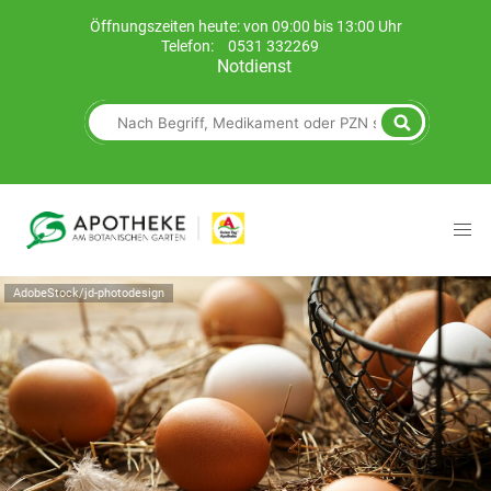
Öffnungszeiten heute: von 09:00 bis 13:00 Uhr
Telefon:
0531 332269
Notdienst
AdobeStock/jd-photodesign