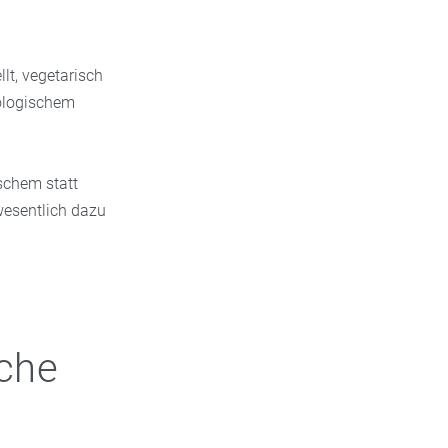
lt, vegetarisch
iologischem
schem statt
 wesentlich dazu
iche