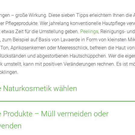
ngen – große Wirkung. Diese sieben Tipps erleichtern Ihnen die
er Pflegeprodukte. Wer jahrelang konventionelle Hautpflege ver
t etwas Zeit für die Umstellung geben.
Peelings
, Reinigungs- und
zum Beispiel auf Basis von Lavaerde in Form von kleinsten Mi
on, Aprikosenkernen oder Meeresschlick, befreien die Haut von
Rückständen und abgestorbenen Hautschüppchen. Wer die eige
k umstellt, kann mit positiven Veränderungen rechnen. Es ist mö
bklingen.
rte Naturkosmetik wählen
e entsprechenden Gütesiegel, da Begriffe wie „natürlich“ nicht ge
ten Naturkosmetik-Gütesiegeln in Deutschland gehören das BD
 Produkte – Müll vermeiden oder
ecocert-Siegel sowie Gütesiegel von Bioverbänden wie Naturland
wenden