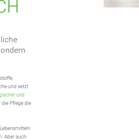
CH
liche
 sondern
toffe,
uche und setzt
rgischer und
 die Pflege die
 Lebensmitteln
n. Aber auch