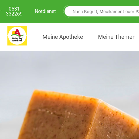
:
0531
Notdienst
332269
Meine Apotheke
Meine Themen