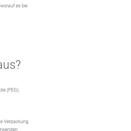
 worauf es bei
aus?
ole (PEG),
die Verpackung
verwenden