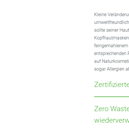
Kleine Veränderu
umweltfreundlich
sollte seiner Hau
Kopfhautmasken, 
feingemahlenem T
entsprechenden 
auf Naturkosmeti
sogar Allergien a
Zertifizie
Achten Sie auf di
Zu den bekanntes
Zero Waste
Gütesiegel, das 
wiederver