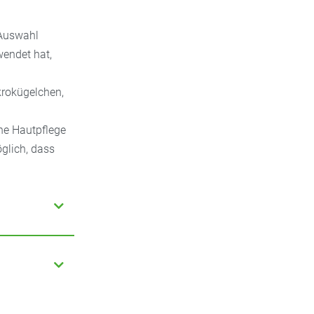
 Auswahl
wendet hat,
krokügelchen,
ne Hautpflege
glich, dass
schützt sind.
IH-
 und demeter.