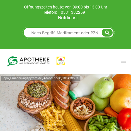
Öffnungszeiten heute: von 09:00 bis 13:00 Uhr
Telefon:
0531 332269
Notdienst
apo_Ernaehrungspyramide_AdobeStock_101438603