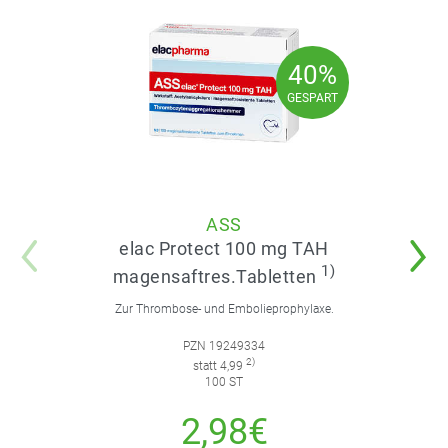
40%
40%
GESPART
GESPART
ASS
elac Protect 100 mg TAH
1)
magensaftres.Tabletten
Zur Thrombose- und Embolieprophylaxe.
PZN 19249334
2)
statt 4,99
100 ST
2,98€