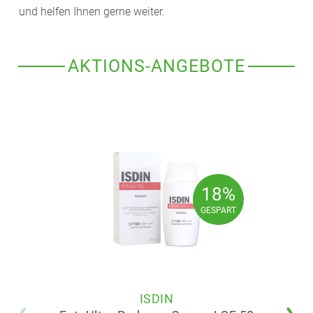
und helfen Ihnen gerne weiter.
AKTIONS-ANGEBOTE
18%
18%
GESPART
GESPART
ISDIN