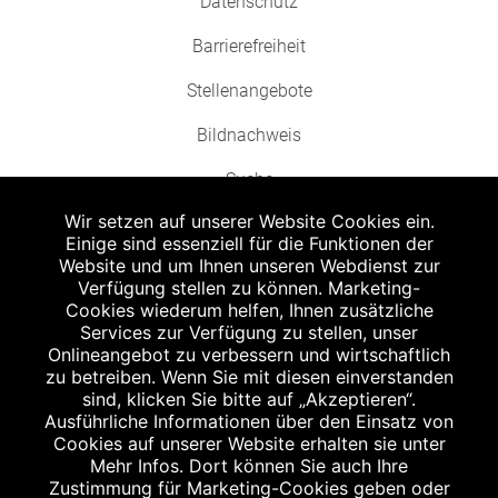
Datenschutz
Barrierefreiheit
Stellenangebote
Bildnachweis
Suche
Wir setzen auf unserer Website Cookies ein.
Einige sind essenziell für die Funktionen der
Website und um Ihnen unseren Webdienst zur
Verfügung stellen zu können. Marketing-
Cookies wiederum helfen, Ihnen zusätzliche
Abgabe in haushaltsüblichen Mengen, solange der Vorrat reicht. Für Druck-
und Satzfehler keine Haftung.
Services zur Verfügung zu stellen, unser
1
Onlineangebot zu verbessern und wirtschaftlich
Zu Risiken und Nebenwirkungen lesen Sie die Packungsbeilage und fragen
Sie Ihren Arzt oder Apotheker.
zu betreiben. Wenn Sie mit diesen einverstanden
2
sind, klicken Sie bitte auf „Akzeptieren“.
Angabe nach der deutschen Arzneimitteltaxe Apothekenerstattungspreis
(AEP). Der AEP ist keine unverbindliche Preisempfehlung der Hersteller. Der
Ausführliche Informationen über den Einsatz von
AEP ist ein von den Apotheken in Ansatz gebrachter Preis für rezeptfreie
Cookies auf unserer Website erhalten sie unter
Arzneimittel. Er entspricht in der Höhe dem für Apotheken verbindlichen
Mehr Infos. Dort können Sie auch Ihre
Abgabepreis, zu dem eine Apotheke in bestimmten Fällen (z.B. bei Kindern
Zustimmung für Marketing-Cookies geben oder
unter 12 Jahren) das Produkt mit der gesetzlichen Krankenversicherung