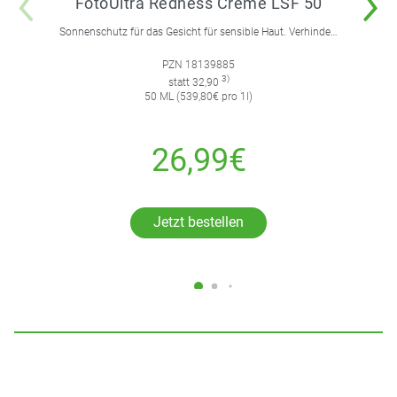
FotoUltra Redness Creme LSF 50
Sonnenschutz für das Gesicht für sensible Haut. Verhindert und korrigiert Hautrötungen.
PZN 18139885
3)
statt 32,90
50 ML (539,80€ pro 1l)
26,99€
Jetzt bestellen