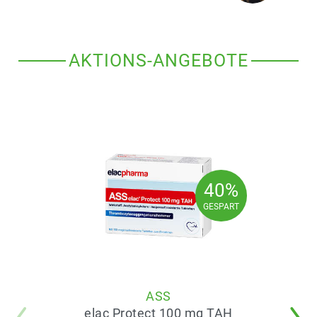
AKTIONS-ANGEBOTE
40%
40%
GESPART
GESPART
ASS
elac Protect 100 mg TAH