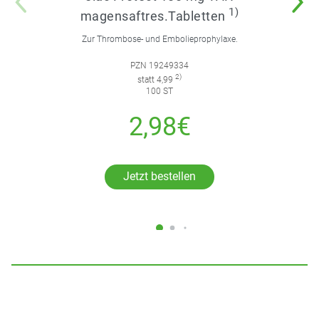
1)
magensaftres.Tabletten
Zur Thrombose- und Embolieprophylaxe.
PZN 19249334
2)
statt 4,99
100 ST
2,98€
Jetzt bestellen