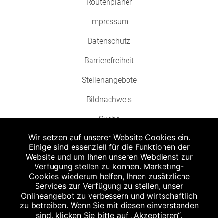
Routenplaner
Impressum
Datenschutz
Barrierefreiheit
Stellenangebote
Bildnachweis
Suche
Wir setzen auf unserer Website Cookies ein.
Einige sind essenziell für die Funktionen der
Website und um Ihnen unseren Webdienst zur
Verfügung stellen zu können. Marketing-
Cookies wiederum helfen, Ihnen zusätzliche
Abgabe in haushaltsüblichen Mengen, solange der Vorrat reicht. Für Druck-
und Satzfehler keine Haftung.
Services zur Verfügung zu stellen, unser
1
Onlineangebot zu verbessern und wirtschaftlich
Zu Risiken und Nebenwirkungen lesen Sie die Packungsbeilage und fragen
Sie Ihren Arzt oder Apotheker.
zu betreiben. Wenn Sie mit diesen einverstanden
2
sind, klicken Sie bitte auf „Akzeptieren“.
Angabe nach der deutschen Arzneimitteltaxe Apothekenerstattungspreis