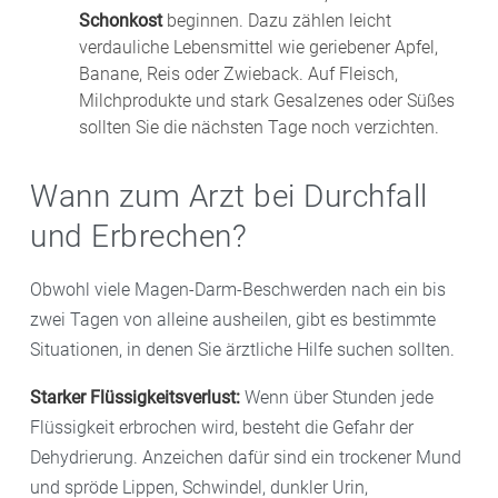
Magenschutzmittel sowie Probiotika helfen. Wenn Sie
Schonkost
beginnen. Dazu zählen leicht
starke Beschwerden haben, sollten Sie mit Ihrer
verdauliche Lebensmittel wie geriebener Apfel,
Banane, Reis oder Zwieback. Auf Fleisch,
Arztpraxis oder der Apotheke Rücksprache halten.
Milchprodukte und stark Gesalzenes oder Süßes
sollten Sie die nächsten Tage noch verzichten.
Wann zum Arzt bei Durchfall
und Erbrechen?
Obwohl viele Magen-Darm-Beschwerden nach ein bis
zwei Tagen von alleine ausheilen, gibt es bestimmte
Situationen, in denen Sie ärztliche Hilfe suchen sollten.
Starker Flüssigkeitsverlust:
Wenn über Stunden jede
Flüssigkeit erbrochen wird, besteht die Gefahr der
Dehydrierung. Anzeichen dafür sind ein trockener Mund
und spröde Lippen, Schwindel, dunkler Urin,