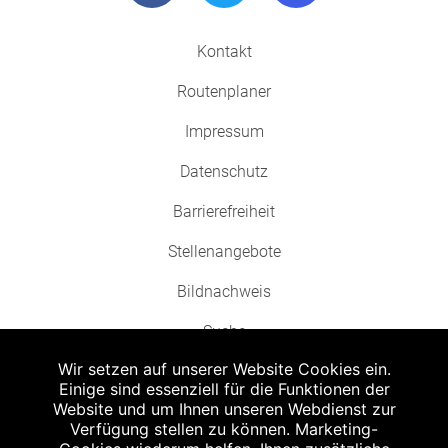
Kontakt
Routenplaner
Impressum
Datenschutz
Barrierefreiheit
Stellenangebote
Bildnachweis
Suche
Wir setzen auf unserer Website Cookies ein.
Einige sind essenziell für die Funktionen der
Website und um Ihnen unseren Webdienst zur
Verfügung stellen zu können. Marketing-
Abgabe in haushaltsüblichen Mengen, solange der Vorrat reicht. Für Druck-