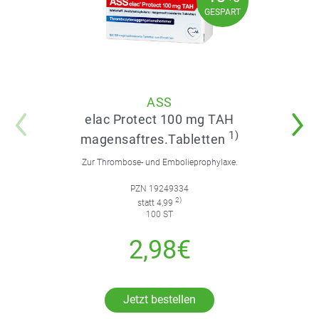
40%
GESPART
GESPART
ASS
elac Protect 100 mg TAH
1)
magensaftres.Tabletten
Zur Thrombose- und Embolieprophylaxe.
PZN 19249334
2)
statt 4,99
100 ST
2,98€
Jetzt bestellen