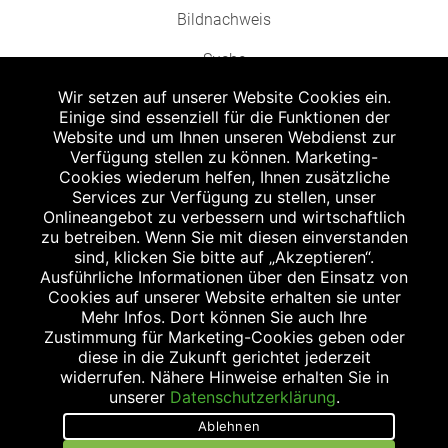
Bildnachweis
Suche
Wir setzen auf unserer Website Cookies ein.
Einige sind essenziell für die Funktionen der
Website und um Ihnen unseren Webdienst zur
Verfügung stellen zu können. Marketing-
Cookies wiederum helfen, Ihnen zusätzliche
Abgabe in haushaltsüblichen Mengen, solange der Vorrat reicht. Für Druck-
und Satzfehler keine Haftung.
Services zur Verfügung zu stellen, unser
1
Onlineangebot zu verbessern und wirtschaftlich
Zu Risiken und Nebenwirkungen lesen Sie die Packungsbeilage und fragen
Sie Ihren Arzt oder Apotheker.
zu betreiben. Wenn Sie mit diesen einverstanden
2
sind, klicken Sie bitte auf „Akzeptieren“.
Angabe nach der deutschen Arzneimitteltaxe Apothekenerstattungspreis
(AEP). Der AEP ist keine unverbindliche Preisempfehlung der Hersteller. Der
Ausführliche Informationen über den Einsatz von
AEP ist ein von den Apotheken in Ansatz gebrachter Preis für rezeptfreie
Cookies auf unserer Website erhalten sie unter
Arzneimittel. Er entspricht in der Höhe dem für Apotheken verbindlichen
Mehr Infos. Dort können Sie auch Ihre
Abgabepreis, zu dem eine Apotheke in bestimmten Fällen (z.B. bei Kindern
Zustimmung für Marketing-Cookies geben oder
unter 12 Jahren) das Produkt mit der gesetzlichen Krankenversicherung
abrechnet. Der AEP ist der allgemeine Erstattungspreis im Falle einer
diese in die Zukunft gerichtet jederzeit
Kostenübernahme durch die gesetzlichen Krankenkassen, vor Abzug eines
widerrufen. Nähere Hinweise erhalten Sie in
Zwangsrabattes (zur Zeit 5%) nach §130 Abs. 1 SGB V.
unserer
Datenschutzerklärung
.
3
Unverbindliche Preisempfehlung des Herstellers (UVP).
Ablehnen
powered by apovena.de