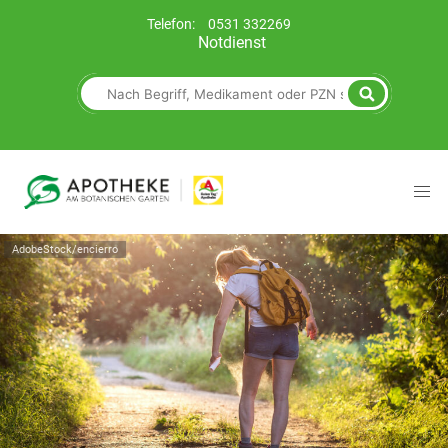
Telefon:
0531 332269
Notdienst
AdobeStock/encierro