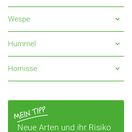
Die Biene stirbt nach dem Stich, ihr Stachel bleibt an
der Einstichstelle hängen: leichter Juckreiz, relativ
Wespe
starke Schmerzen.
Ihr Stachel bleibt nicht an der Einstichstelle stecken:
leichter Juckreiz, relativ starke Schmerzen.
Hummel
Ihr Stachel bleibt ebenfalls nicht an der Einstichstelle
stecken: leichter Juckreiz, relativ starke sofortige
Hornisse
Schmerzen. Hummeln stechen sehr selten.
Auch ihr Stachel bleibt nicht an der Einstichstelle
stecken: leichter Juckreiz, starke Schmerzen.
Neue Arten und ihr Risiko