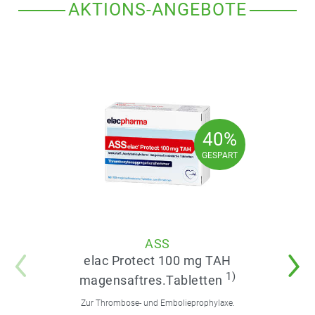
AKTIONS-ANGEBOTE
40%
40%
GESPART
GESPART
ASS
elac Protect 100 mg TAH
1)
magensaftres.Tabletten
Zur Thrombose- und Embolieprophylaxe.