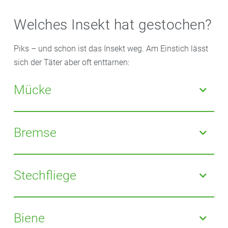
Welches Insekt hat gestochen?
Piks – und schon ist das Insekt weg. Am Einstich lässt
sich der Täter aber oft enttarnen:
Mücke
Es bildet sich eine kleine Quaddel um die
Einstichstelle: sehr starker Juckreiz, Schmerz gering.
Bremse
Um die Einstichstelle können Blutergüsse entstehen,
zum Teil blutet es nach: relativ starker Juckreiz und
Stechfliege
relativ starke Schmerzen.
Die Einstichstelle kann bluten: relativ starker Juckreiz
und etwas schmerzhaft.
Biene