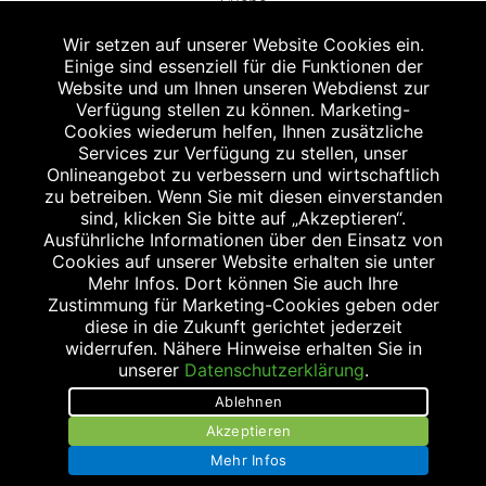
Suche
Wir setzen auf unserer Website Cookies ein.
Einige sind essenziell für die Funktionen der
Website und um Ihnen unseren Webdienst zur
Verfügung stellen zu können. Marketing-
Cookies wiederum helfen, Ihnen zusätzliche
Abgabe in haushaltsüblichen Mengen, solange der Vorrat reicht. Für Druck-
und Satzfehler keine Haftung.
Services zur Verfügung zu stellen, unser
1
Onlineangebot zu verbessern und wirtschaftlich
Zu Risiken und Nebenwirkungen lesen Sie die Packungsbeilage und fragen
Sie Ihren Arzt oder Apotheker.
zu betreiben. Wenn Sie mit diesen einverstanden
2
sind, klicken Sie bitte auf „Akzeptieren“.
Angabe nach der deutschen Arzneimitteltaxe Apothekenerstattungspreis
(AEP). Der AEP ist keine unverbindliche Preisempfehlung der Hersteller. Der
Ausführliche Informationen über den Einsatz von
AEP ist ein von den Apotheken in Ansatz gebrachter Preis für rezeptfreie
Cookies auf unserer Website erhalten sie unter
Arzneimittel. Er entspricht in der Höhe dem für Apotheken verbindlichen
Mehr Infos. Dort können Sie auch Ihre
Abgabepreis, zu dem eine Apotheke in bestimmten Fällen (z.B. bei Kindern
Zustimmung für Marketing-Cookies geben oder
unter 12 Jahren) das Produkt mit der gesetzlichen Krankenversicherung
abrechnet. Der AEP ist der allgemeine Erstattungspreis im Falle einer
diese in die Zukunft gerichtet jederzeit
Kostenübernahme durch die gesetzlichen Krankenkassen, vor Abzug eines
widerrufen. Nähere Hinweise erhalten Sie in
Zwangsrabattes (zur Zeit 5%) nach §130 Abs. 1 SGB V.
unserer
Datenschutzerklärung
.
3
Unverbindliche Preisempfehlung des Herstellers (UVP).
Ablehnen
powered by apovena.de
Akzeptieren
Mehr Infos