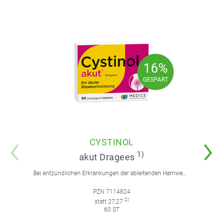
16%
16%
GESPART
GESPART
CYSTINOL
1)
akut Dragees
Bei entzündlichen Erkrankungen der ableitenden Harnwege.
PZN 7114824
2)
statt 27,27
60 ST