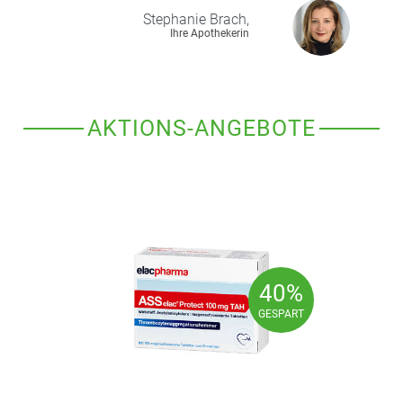
Stephanie
Brach,
Ihre Apothekerin
AKTIONS-ANGEBOTE
40%
40%
GESPART
GESPART