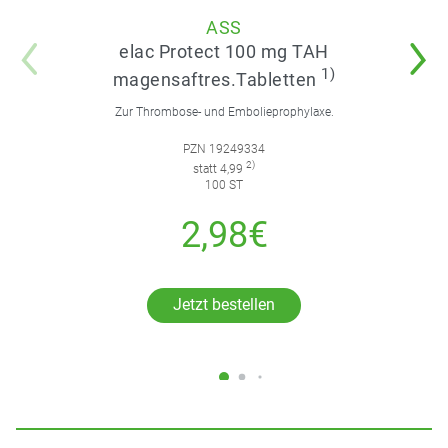
ASS
elac Protect 100 mg TAH
1)
magensaftres.Tabletten
Zur Thrombose- und Embolieprophylaxe.
PZN 19249334
2)
statt 4,99
100 ST
2,98€
Jetzt bestellen