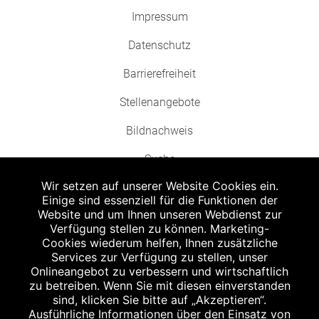
Impressum
Datenschutz
Barrierefreiheit
Stellenangebote
Bildnachweis
Suche
Wir setzen auf unserer Website Cookies ein.
Einige sind essenziell für die Funktionen der
Website und um Ihnen unseren Webdienst zur
Verfügung stellen zu können. Marketing-
Cookies wiederum helfen, Ihnen zusätzliche
Abgabe in haushaltsüblichen Mengen, solange der Vorrat reicht. Für Druck-
und Satzfehler keine Haftung.
Services zur Verfügung zu stellen, unser
1
Onlineangebot zu verbessern und wirtschaftlich
Zu Risiken und Nebenwirkungen lesen Sie die Packungsbeilage und fragen
Sie Ihren Arzt oder Apotheker.
zu betreiben. Wenn Sie mit diesen einverstanden
2
sind, klicken Sie bitte auf „Akzeptieren“.
Angabe nach der deutschen Arzneimitteltaxe Apothekenerstattungspreis
(AEP). Der AEP ist keine unverbindliche Preisempfehlung der Hersteller. Der
Ausführliche Informationen über den Einsatz von