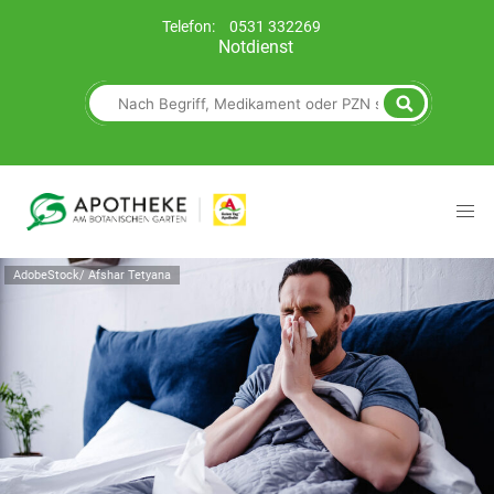
Telefon:
0531 332269
Notdienst
AdobeStock/ Afshar Tetyana