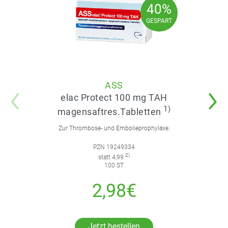
40%
40%
GESPART
GESPART
ASS
elac Protect 100 mg TAH
1)
magensaftres.Tabletten
Zur Thrombose- und Embolieprophylaxe.
PZN 19249334
2)
statt 4,99
100 ST
2,98€
Jetzt bestellen