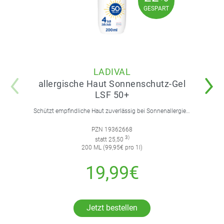
22%
GESPART
GESPART
LADIVAL
allergische Haut Sonnenschutz-Gel
LSF 50+
Schützt empfindliche Haut zuverlässig bei Sonnenallergie und Mallorca-Akne. Mit 4-fach Zellschutz und einer leichten, nicht fettenden Gel-Formel.
PZN 19362668
3)
statt 25,50
200 ML (99,95€ pro 1l)
19,99€
Jetzt bestellen