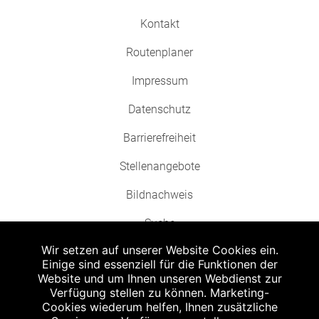
Kontakt
Routenplaner
Impressum
Datenschutz
Barrierefreiheit
Stellenangebote
Bildnachweis
Suche
Wir setzen auf unserer Website Cookies ein.
Einige sind essenziell für die Funktionen der
Website und um Ihnen unseren Webdienst zur
Verfügung stellen zu können. Marketing-
Cookies wiederum helfen, Ihnen zusätzliche
Abgabe in haushaltsüblichen Mengen, solange der Vorrat reicht. Für Druck-
und Satzfehler keine Haftung.