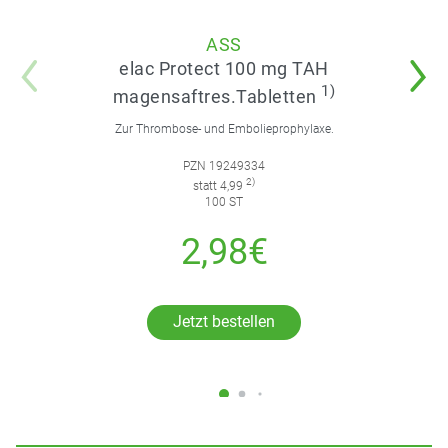
ASS
elac Protect 100 mg TAH
1)
magensaftres.Tabletten
Zur Thrombose- und Embolieprophylaxe.
PZN 19249334
2)
statt 4,99
100 ST
2,98€
Jetzt bestellen