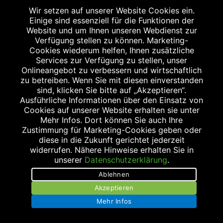
Wir setzen auf unserer Website Cookies ein.
Jetzt anmelden
Einige sind essenziell für die Funktionen der
Website und um Ihnen unseren Webdienst zur
Verfügung stellen zu können. Marketing-
Cookies wiederum helfen, Ihnen zusätzliche
Services zur Verfügung zu stellen, unser
Onlineangebot zu verbessern und wirtschaftlich
zu betreiben. Wenn Sie mit diesen einverstanden
sind, klicken Sie bitte auf „Akzeptieren“.
Ausführliche Informationen über den Einsatz von
Cookies auf unserer Website erhalten sie unter
Mehr Infos. Dort können Sie auch Ihre
Zustimmung für Marketing-Cookies geben oder
KONTAKT
diese in die Zukunft gerichtet jederzeit
widerrufen. Nähere Hinweise erhalten Sie in
Tel.:
0531 332269
unserer
Datenschutzerklärung
.
Fax: 0531 340552
Ablehnen
E-Mail:
service@apotheke-bs.de
Akzeptieren
Internet:
https://www.apotheke-bs.de/
Mehr Infos