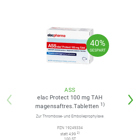
40%
40%
GESPART
GESPART
ASS
elac Protect 100 mg TAH
1)
magensaftres.Tabletten
Zur Thrombose- und Embolieprophylaxe.
PZN 19249334
2)
statt 4,99
100 ST