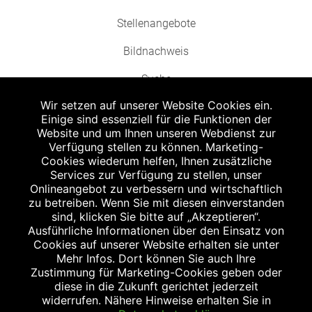
Stellenangebote
Bildnachweis
Suche
Wir setzen auf unserer Website Cookies ein.
Einige sind essenziell für die Funktionen der
Website und um Ihnen unseren Webdienst zur
Verfügung stellen zu können. Marketing-
Cookies wiederum helfen, Ihnen zusätzliche
Abgabe in haushaltsüblichen Mengen, solange der Vorrat reicht. Für Druck-
und Satzfehler keine Haftung.
Services zur Verfügung zu stellen, unser
1
Onlineangebot zu verbessern und wirtschaftlich
Zu Risiken und Nebenwirkungen lesen Sie die Packungsbeilage und fragen
Sie Ihren Arzt oder Apotheker.
zu betreiben. Wenn Sie mit diesen einverstanden
2
sind, klicken Sie bitte auf „Akzeptieren“.
Angabe nach der deutschen Arzneimitteltaxe Apothekenerstattungspreis
(AEP). Der AEP ist keine unverbindliche Preisempfehlung der Hersteller. Der
Ausführliche Informationen über den Einsatz von
AEP ist ein von den Apotheken in Ansatz gebrachter Preis für rezeptfreie
Cookies auf unserer Website erhalten sie unter
Arzneimittel. Er entspricht in der Höhe dem für Apotheken verbindlichen
Mehr Infos. Dort können Sie auch Ihre
Abgabepreis, zu dem eine Apotheke in bestimmten Fällen (z.B. bei Kindern
Zustimmung für Marketing-Cookies geben oder
unter 12 Jahren) das Produkt mit der gesetzlichen Krankenversicherung
abrechnet. Der AEP ist der allgemeine Erstattungspreis im Falle einer
diese in die Zukunft gerichtet jederzeit
Kostenübernahme durch die gesetzlichen Krankenkassen, vor Abzug eines
widerrufen. Nähere Hinweise erhalten Sie in
Zwangsrabattes (zur Zeit 5%) nach §130 Abs. 1 SGB V.