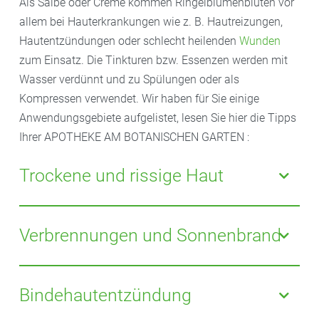
Als Salbe oder Creme kommen Ringelblumenblüten vor
allem bei Hauterkrankungen wie z. B. Hautreizungen,
Hautentzündungen oder schlecht heilenden
Wunden
zum Einsatz. Die Tinkturen bzw. Essenzen werden mit
Wasser verdünnt und zu Spülungen oder als
Kompressen verwendet. Wir haben für Sie einige
Anwendungsgebiete aufgelistet, lesen Sie hier die Tipps
Ihrer APOTHEKE AM BOTANISCHEN GARTEN :
Trockene und rissige Haut
Durch kalte Temperaturen oder starke Beanspruchung
kann die
Haut trocken
und rissig werden. Manche
Verbrennungen und Sonnenbrand
Körperteile wie etwa Füße, Hände oder auch die
Ellenbogen sind davon besonders häufig betroffen.
Vom idealen Erntezeitpunkt der Blüten, dem
Über
Nacht aufgetragen
können sich die Wirkstoffe
Zeitpunkt, zu dem die Sonne am höchsten steht, lässt
Bindehautentzündung
besonders gut entfalten, da die Haut dann im
sich auch eine ihrer Wirkungen ableiten: Calendula ist