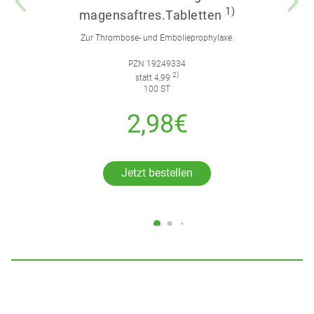
1)
magensaftres.Tabletten
Zur Thrombose- und Embolieprophylaxe.
PZN 19249334
2)
statt 4,99
100 ST
2,98€
Jetzt bestellen