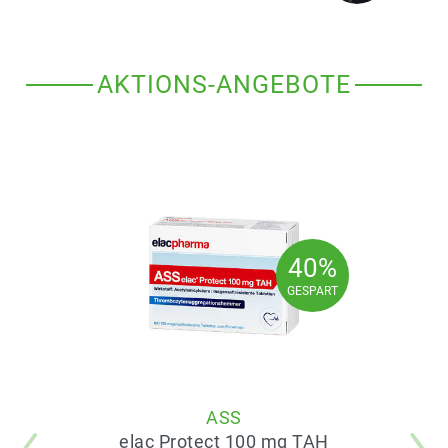
AKTIONS-ANGEBOTE
40%
40%
GESPART
GESPART
ASS
elac Protect 100 mg TAH