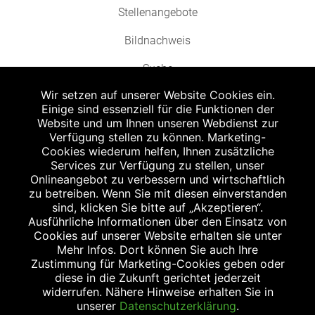
Stellenangebote
Bildnachweis
Suche
Wir setzen auf unserer Website Cookies ein.
Einige sind essenziell für die Funktionen der
Website und um Ihnen unseren Webdienst zur
Verfügung stellen zu können. Marketing-
Cookies wiederum helfen, Ihnen zusätzliche
Abgabe in haushaltsüblichen Mengen, solange der Vorrat reicht. Für Druck-
und Satzfehler keine Haftung.
Services zur Verfügung zu stellen, unser
1
Onlineangebot zu verbessern und wirtschaftlich
Zu Risiken und Nebenwirkungen lesen Sie die Packungsbeilage und fragen
Sie Ihren Arzt oder Apotheker.
zu betreiben. Wenn Sie mit diesen einverstanden
2
sind, klicken Sie bitte auf „Akzeptieren“.
Angabe nach der deutschen Arzneimitteltaxe Apothekenerstattungspreis
(AEP). Der AEP ist keine unverbindliche Preisempfehlung der Hersteller. Der
Ausführliche Informationen über den Einsatz von
AEP ist ein von den Apotheken in Ansatz gebrachter Preis für rezeptfreie
Cookies auf unserer Website erhalten sie unter
Arzneimittel. Er entspricht in der Höhe dem für Apotheken verbindlichen
Mehr Infos. Dort können Sie auch Ihre
Abgabepreis, zu dem eine Apotheke in bestimmten Fällen (z.B. bei Kindern
Zustimmung für Marketing-Cookies geben oder
unter 12 Jahren) das Produkt mit der gesetzlichen Krankenversicherung
abrechnet. Der AEP ist der allgemeine Erstattungspreis im Falle einer
diese in die Zukunft gerichtet jederzeit
Kostenübernahme durch die gesetzlichen Krankenkassen, vor Abzug eines
widerrufen. Nähere Hinweise erhalten Sie in
Zwangsrabattes (zur Zeit 5%) nach §130 Abs. 1 SGB V.
unserer
Datenschutzerklärung
.
3
Unverbindliche Preisempfehlung des Herstellers (UVP).