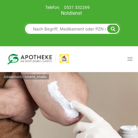
Telefon:
0531 332269
Notdienst
AdobeStock/ lunarts_studio