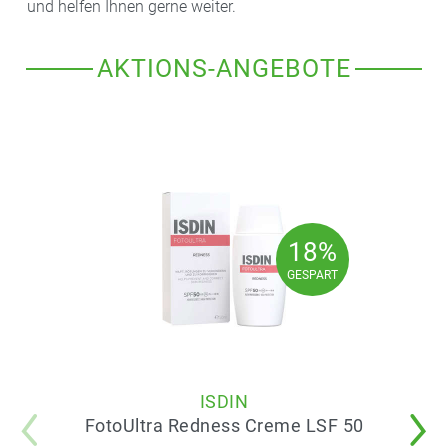
und helfen Ihnen gerne weiter.
AKTIONS-ANGEBOTE
18%
18%
GESPART
GESPART
ISDIN
FotoUltra Redness Creme LSF 50