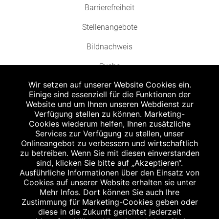
Barrierefreiheit
Stellenangebote
Bildnachweis
Suche
Wir setzen auf unserer Website Cookies ein.
Einige sind essenziell für die Funktionen der
Website und um Ihnen unseren Webdienst zur
Verfügung stellen zu können. Marketing-
Cookies wiederum helfen, Ihnen zusätzliche
Abgabe in haushaltsüblichen Mengen, solange der Vorrat reicht. Für Druck-
und Satzfehler keine Haftung.
Services zur Verfügung zu stellen, unser
1
Onlineangebot zu verbessern und wirtschaftlich
Zu Risiken und Nebenwirkungen lesen Sie die Packungsbeilage und fragen
Sie Ihren Arzt oder Apotheker.
zu betreiben. Wenn Sie mit diesen einverstanden
2
sind, klicken Sie bitte auf „Akzeptieren“.
Angabe nach der deutschen Arzneimitteltaxe Apothekenerstattungspreis
(AEP). Der AEP ist keine unverbindliche Preisempfehlung der Hersteller. Der
Ausführliche Informationen über den Einsatz von
AEP ist ein von den Apotheken in Ansatz gebrachter Preis für rezeptfreie
Cookies auf unserer Website erhalten sie unter
Arzneimittel. Er entspricht in der Höhe dem für Apotheken verbindlichen
Mehr Infos. Dort können Sie auch Ihre
Abgabepreis, zu dem eine Apotheke in bestimmten Fällen (z.B. bei Kindern
Zustimmung für Marketing-Cookies geben oder
unter 12 Jahren) das Produkt mit der gesetzlichen Krankenversicherung
abrechnet. Der AEP ist der allgemeine Erstattungspreis im Falle einer
diese in die Zukunft gerichtet jederzeit
Kostenübernahme durch die gesetzlichen Krankenkassen, vor Abzug eines