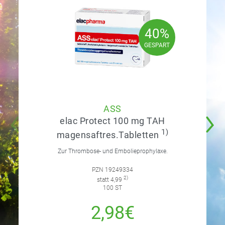
40%
40%
GESPART
GESPART
ASS
elac Protect 100 mg TAH
1)
magensaftres.Tabletten
Zur Thrombose- und Embolieprophylaxe.
PZN 19249334
2)
statt 4,99
100 ST
2,98€