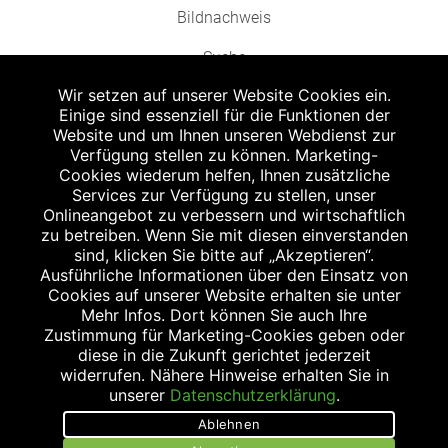
Bildnachweis
Suche
Wir setzen auf unserer Website Cookies ein.
Einige sind essenziell für die Funktionen der
Website und um Ihnen unseren Webdienst zur
Verfügung stellen zu können. Marketing-
Cookies wiederum helfen, Ihnen zusätzliche
Abgabe in haushaltsüblichen Mengen, solange der Vorrat reicht. Für Druck-
und Satzfehler keine Haftung.
Services zur Verfügung zu stellen, unser
1
Onlineangebot zu verbessern und wirtschaftlich
Zu Risiken und Nebenwirkungen lesen Sie die Packungsbeilage und fragen
Sie Ihren Arzt oder Apotheker.
zu betreiben. Wenn Sie mit diesen einverstanden
2
sind, klicken Sie bitte auf „Akzeptieren“.
Angabe nach der deutschen Arzneimitteltaxe Apothekenerstattungspreis
(AEP). Der AEP ist keine unverbindliche Preisempfehlung der Hersteller. Der
Ausführliche Informationen über den Einsatz von
AEP ist ein von den Apotheken in Ansatz gebrachter Preis für rezeptfreie
Cookies auf unserer Website erhalten sie unter
Arzneimittel. Er entspricht in der Höhe dem für Apotheken verbindlichen
Mehr Infos. Dort können Sie auch Ihre
Abgabepreis, zu dem eine Apotheke in bestimmten Fällen (z.B. bei Kindern
Zustimmung für Marketing-Cookies geben oder
unter 12 Jahren) das Produkt mit der gesetzlichen Krankenversicherung
abrechnet. Der AEP ist der allgemeine Erstattungspreis im Falle einer
diese in die Zukunft gerichtet jederzeit
Kostenübernahme durch die gesetzlichen Krankenkassen, vor Abzug eines
widerrufen. Nähere Hinweise erhalten Sie in
Zwangsrabattes (zur Zeit 5%) nach §130 Abs. 1 SGB V.
unserer
Datenschutzerklärung
.
3
Unverbindliche Preisempfehlung des Herstellers (UVP).
Ablehnen
powered by apovena.de