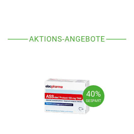
AKTIONS-ANGEBOTE
40%
40%
GESPART
GESPART