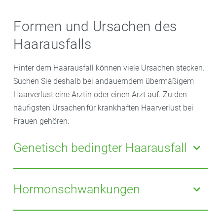
Formen und Ursachen des
Haarausfalls
Hinter dem Haarausfall können viele Ursachen stecken.
Suchen Sie deshalb bei andauerndem übermäßigem
Haarverlust eine Ärztin oder einen Arzt auf. Zu den
häufigsten Ursachen für krankhaften Haarverlust bei
Frauen gehören:
Genetisch bedingter Haarausfall
Unabhängig vom Geschlecht leiden 90 Prozent aller
Betroffenen unter erblichem oder anlagebedingtem
Hormonschwankungen
Haarausfall. Hatten die Mutter und/oder die
Großmutter ebenfalls Haarausfall? Ja, dann ist diese
Geraten Hormone aus der Balance, kann das zum