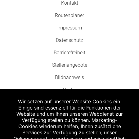
Kontakt
Routenplaner
Impressum
Datenschutz
Barrierefreiheit
Stellenangebote
Bildnachweis
Suche
Wir setzen auf unserer Website Cookies ein.
Einige sind essenziell für die Funktionen der
Website und um Ihnen unseren Webdienst zur
Verfügung stellen zu können. Marketing-
Cookies wiederum helfen, Ihnen zusätzliche
Abgabe in haushaltsüblichen Mengen, solange der Vorrat reicht. Für Druck-
und Satzfehler keine Haftung.
Services zur Verfügung zu stellen, unser
1
Onlineangebot zu verbessern und wirtschaftlich
Zu Risiken und Nebenwirkungen lesen Sie die Packungsbeilage und fragen