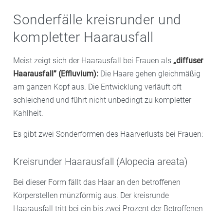
einen straffen Pferdeschwanz binden, leiden zudem
führen zu Haarausfall und vernarbten Stellen.
Sonderfälle kreisrunder und
häufiger unter Haarverlust an den Schläfen oder im
Flechten, Bindegewebserkrankungen oder
kompletter Haarausfall
Stirn-Bereich.
Pilzinfektionen können diesem zugrunde liegen.
Meist zeigt sich der Haarausfall bei Frauen als
„diffuser
Haarausfall” (Effluvium):
Die Haare gehen gleichmäßig
am ganzen Kopf aus. Die Entwicklung verläuft oft
schleichend und führt nicht unbedingt zu kompletter
Kahlheit.
Es gibt zwei Sonderformen des Haarverlusts bei Frauen:
Kreisrunder Haarausfall (Alopecia areata)
Bei dieser Form fällt das Haar an den betroffenen
Körperstellen münzförmig aus. Der kreisrunde
Haarausfall tritt bei ein bis zwei Prozent der Betroffenen