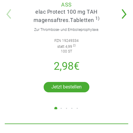
ASS
elac Protect 100 mg TAH
1)
magensaftres.Tabletten
Zur Thrombose- und Embolieprophylaxe.
PZN 19249334
2)
statt 4,99
100 ST
2,98€
Jetzt bestellen