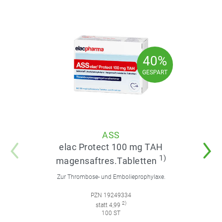
40%
40%
GESPART
GESPART
ASS
elac Protect 100 mg TAH
1)
magensaftres.Tabletten
Zur Thrombose- und Embolieprophylaxe.
PZN 19249334
2)
statt 4,99
100 ST