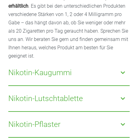
erhältlich
.
Es gibt bei den unterschiedlichen Produkten
verschiedene Stärken von 1, 2 oder 4 Milligramm pro
Gabe – das hängt davon ab, ob Sie weniger oder mehr
als 20 Zigaretten pro Tag geraucht haben. Sprechen Sie
uns an. Wir beraten Sie gern und finden gemeinsam mit
Ihnen heraus, welches Produkt am besten für Sie
geeignet ist.
Nikotin-Kaugummi
Nikotin-Kaugummi hilft Rauchern, die nur in
bestimmten Situationen zur Zigarette greifen. Nutzen
Nikotin-Lutschtablette
Sie die Kaugummis gezielt, wenn das Rauchverlangen
kommt. Dabei kommt es auf das richtige Kauen an:
Nikotin-Lutschtabletten sind diskreter. Wie bei den
Kauen Sie den Kaugummi langsam für eine Minute,
Kaugummis gibt es die Produkte je nach Hersteller in
Nikotin-Pflaster
bis ein pfeffriger Geschmack spürbar ist. Schieben Sie
unterschiedlichen Stärken: 1, 2 oder 4 Milligramm pro
ihn dann in Ihre Backentasche zurück. Wenn der