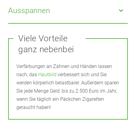
verlassen Sie eine Rauchergruppe, wenn Sie merken,
Rufen Sie beispielsweise jemanden an, der Sie beim
Ausspannen
dass Sie sich dem nicht gewachsen fühlen.
Nichtrauchen unterstützt. Oder Sie gehen einmal
zügig um den Block, trinken Sie ein Glas Wasser,
Suchen Sie sich bewusst eine schöne Beschäftigung,
putzen Sie sich die Zähne, springen Sie kurz unter die
insbesondere wenn Sie aus Langeweile rauchen
Viele Vorteile
Dusche …
möchten. Wie wäre es mit einem guten Buch, einer
ganz nebenbei
guten Tasse Tee oder einem entspannenden
Aromabad aus Ihrer Apotheke?
Verfärbungen an Zähnen und Händen lassen
nach, das
Hautbild
verbessert sich und Sie
werden körperlich belastbarer. Außerdem sparen
Sie jede Menge Geld: bis zu 2.500 Euro im Jahr,
wenn Sie täglich ein Päckchen Zigaretten
geraucht haben!