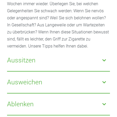
Wochen immer wieder. Überlegen Sie, bei welchen
Gelegenheiten Sie schwach werden: Wenn Sie nervös
oder angespannt sind? Weil Sie sich belohnen wollen?
In Gesellschaft? Aus Langeweile oder um Wartezeiten
zu überbrücken? Wenn Ihnen diese Situationen bewusst
sind, fällt es leichter, den Griff zur Zigarette zu
vermeiden. Unsere Tipps helfen Ihnen dabei.
Aussitzen
Wenn Sie merken, dass das Verlangen kommt,
zehnmal tief durchatmen oder eine
Ausweichen
Entspannungsübung machen. Zum Beispiel
nacheinander einzelne Muskeln an- und entspannen
Gehen Sie Situationen, die zum Rauchen verleiten, für
(Muskelentspannung nach Jacobson).
eine Weile aus dem Weg. Meiden Sie beispielsweise
Ablenken
Raucherpausen mit Kollegen oder Kneipenbesuche
(die ja aktuell ohnehin nicht möglich sind). Und
Ersetzen Sie das Rauchen durch andere Tätigkeiten.