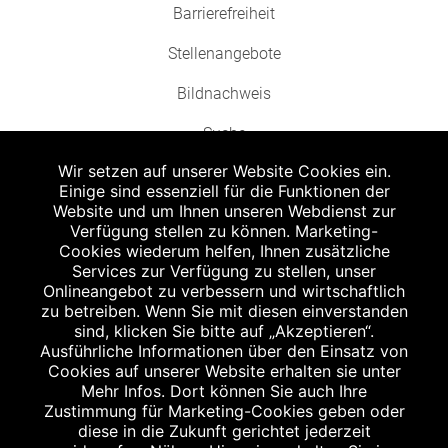
Barrierefreiheit
Stellenangebote
Bildnachweis
Suche
Wir setzen auf unserer Website Cookies ein.
Einige sind essenziell für die Funktionen der
Website und um Ihnen unseren Webdienst zur
Verfügung stellen zu können. Marketing-
Cookies wiederum helfen, Ihnen zusätzliche
Abgabe in haushaltsüblichen Mengen, solange der Vorrat reicht. Für Druck-
und Satzfehler keine Haftung.
Services zur Verfügung zu stellen, unser
1
Onlineangebot zu verbessern und wirtschaftlich
Zu Risiken und Nebenwirkungen lesen Sie die Packungsbeilage und fragen
Sie Ihren Arzt oder Apotheker.
zu betreiben. Wenn Sie mit diesen einverstanden
2
sind, klicken Sie bitte auf „Akzeptieren“.
Angabe nach der deutschen Arzneimitteltaxe Apothekenerstattungspreis
(AEP). Der AEP ist keine unverbindliche Preisempfehlung der Hersteller. Der
Ausführliche Informationen über den Einsatz von
AEP ist ein von den Apotheken in Ansatz gebrachter Preis für rezeptfreie
Cookies auf unserer Website erhalten sie unter
Arzneimittel. Er entspricht in der Höhe dem für Apotheken verbindlichen
Mehr Infos. Dort können Sie auch Ihre
Abgabepreis, zu dem eine Apotheke in bestimmten Fällen (z.B. bei Kindern
Zustimmung für Marketing-Cookies geben oder
unter 12 Jahren) das Produkt mit der gesetzlichen Krankenversicherung
abrechnet. Der AEP ist der allgemeine Erstattungspreis im Falle einer
diese in die Zukunft gerichtet jederzeit
Kostenübernahme durch die gesetzlichen Krankenkassen, vor Abzug eines