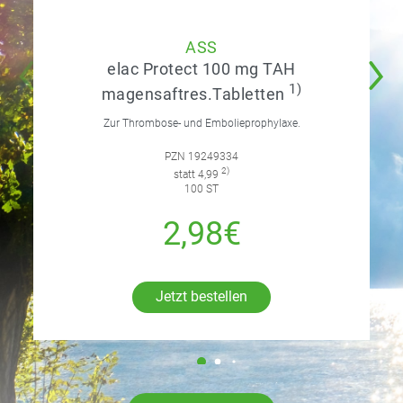
ASS
elac Protect 100 mg TAH
1)
magensaftres.Tabletten
Zur Thrombose- und Embolieprophylaxe.
PZN 19249334
2)
statt 4,99
100 ST
2,98€
Jetzt bestellen