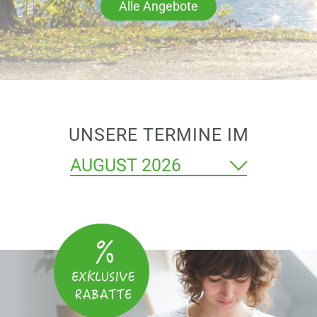
Alle Angebote
UNSERE TERMINE IM
Monat
auswählen
Wählen
Sie
einen
Monat
aus,
um
die